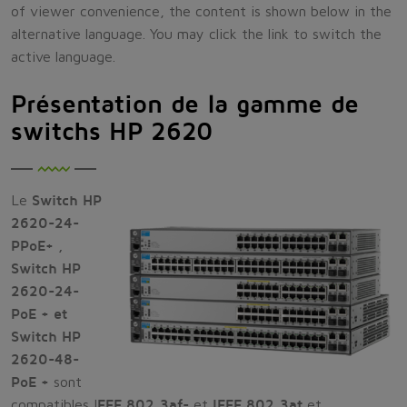
of viewer convenience, the content is shown below in the
alternative language. You may click the link to switch the
active language.
Présentation de la gamme de
switchs HP 2620
Le
Switch
HP
2620-24-
PPoE+ ,
Switch HP
2620-24-
PoE + et
Switch HP
2620-48-
PoE +
sont
compatibles I
EEE 802.3af-
et
IEEE 802.3at
et