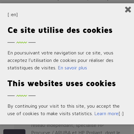
10/100/1000 + 2 ports SFP
[:en]
J9627A
Ce site utilise des cookies
HP 2620-48-PoE+ : Switch 48 ports PoE+ RJ45 10/100 +
2 ports RJ45 10/100/1000 + 2 ports SFP vacants
En poursuivant votre navigation sur ce site, vous
Nous contacter
acceptez l’utilisation de cookies pour réaliser des
statistiques de visites.
En savoir plus
Obtenez une cotation, un
This websites uses cookies
devis, ou simplement des
informations sur les
produits !
By continuing your visit to this site, you accept the
use of cookies to make visits statistics.
Learn more
[:]
COM2 Networks est un distributeur
réseau indépendant, spécialisé HP
Procurve / ARUBA et HP Proliant, dont le