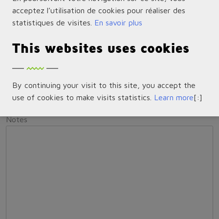
acceptez l’utilisation de cookies pour réaliser des
Condition de la pièce ou du produit retourné
statistiques de visites.
En savoir plus
Scellé
Ouvert
Emballage endommagé
Pas
d'emballage original
Autre (Merci de détailler dans le
This websites uses cookies
champ Notes ci-dessous)
Numéro(s) de série
By continuing your visit to this site, you accept the
use of cookies to make visits statistics.
Learn more
[:]
Notes