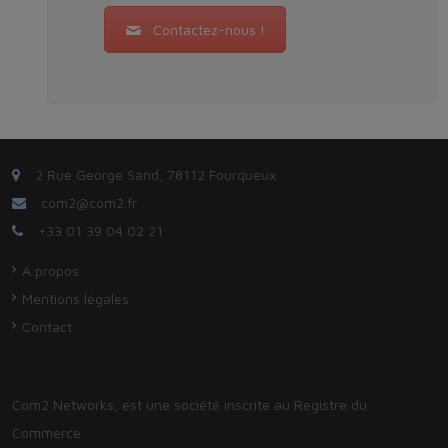
Contactez-nous !
2 Rue George Sand, 78112 Fourqueux
com2@com2.fr
+33 01 39 04 02 21
A propos
Mentions légales
Contact
Com2 Networks, est une société inscrite au Registre du
Commerce