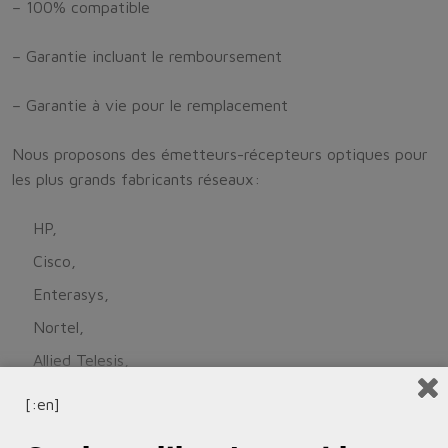
– 100% compatible
– Garantie incluant le remboursement
– Garantie à vie pour le remplacement
Nous proposons des émetteurs-récepteurs optiques pour
les plus grands fabricants réseaux:
HP,
Cisco,
Enterasys,
Nortel,
Allied Telesis,
Netgear et
[:en]
Juniper.