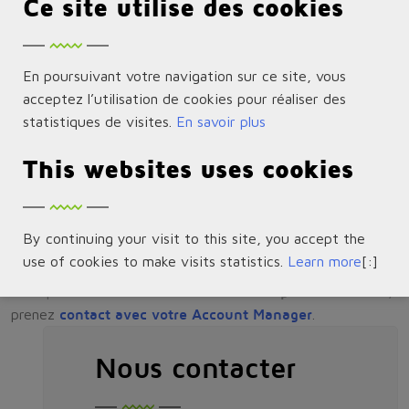
Ce site utilise des cookies
Notre gamme comprend les standards suivants:
GBIC,
En poursuivant votre navigation sur ce site, vous
SFP,
acceptez l’utilisation de cookies pour réaliser des
statistiques de visites.
En savoir plus
SFP+,
BIDI,
This websites uses cookies
X2,
XENPAK,
By continuing your visit to this site, you accept the
XFP.
use of cookies to make visits statistics.
Learn more
[:]
Pour plus d’informations et connaitre les
prix revendeurs
,
prenez
contact avec votre Account Manager
.
Nous contacter