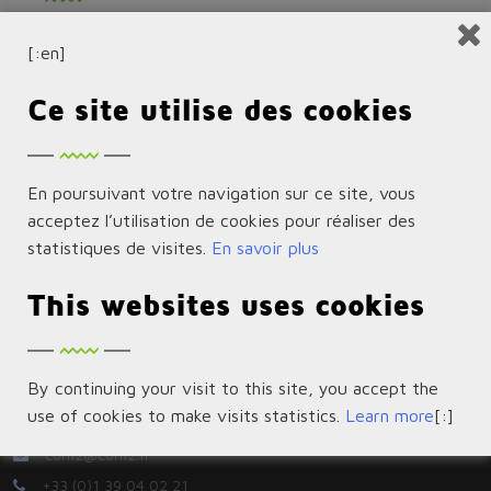
We have no open positions at the moment. However,
[:en]
sales persons are welcome to send Speculative
Applications.
Ce site utilise des cookies
En poursuivant votre navigation sur ce site, vous
acceptez l’utilisation de cookies pour réaliser des
statistiques de visites.
En savoir plus
This websites uses cookies
By continuing your visit to this site, you accept the
use of cookies to make visits statistics.
Learn more
[:]
2 Rue George Sand, 78112 Fourqueux
com2@com2.fr
+33 (0)1 39 04 02 21