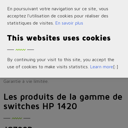
En poursuivant votre navigation sur ce site, vous
acceptez l’utilisation de cookies pour réaliser des
Commutateurs Gigabit non gérés rentables avec un
statistiques de visites.
En savoir plus
large choix de technologies de liaison montante.
Le premier modèle PoE+ HPE non géré.
This websites uses cookies
Le premier commutateur HPE non géré avec une
connectivité 10 GbE.
By continuing your visit to this site, you accept the
Plug-and-play avec fonctions entièrement automatisées
use of cookies to make visits statistics.
Learn more
[:]
sans aucun entretien.
Garantie à vie limitée.
Les produits de la gamme de
switches HP 1420