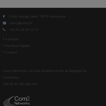
2 Rue George Sand, 78112 Fourqueux
com2@com2.fr
+33 01 39 04 02 21
A propos
Mentions légales
Contact
Com2 Networks, est une société inscrite au Registre du
Commerce
TVA FR 47 441 866 472