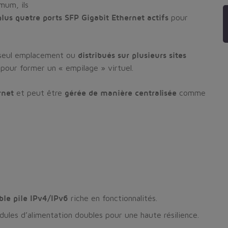
mum, ils
lus quatre ports SFP Gigabit Ethernet actifs
pour
seul emplacement ou
distribués sur plusieurs sites
 pour former un « empilage » virtuel.
rnet
et peut être
gérée de manière centralisée
comme
ble pile IPv4/IPv6
riche en fonctionnalités.
dules d’alimentation doubles pour une haute résilience.