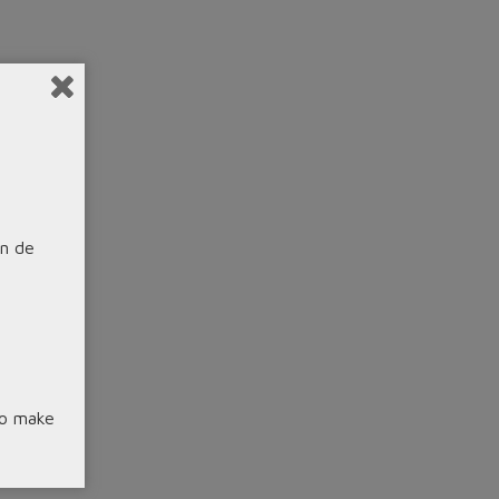
on de
to make