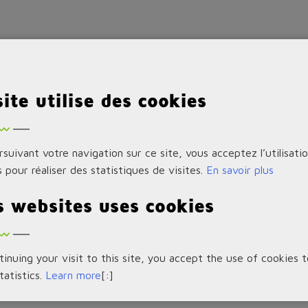
45 10/100/1000 + 4 ports Giga combo (RJ45 ou SFP) +
site utilise des cookies
45 10/100/1000 + 4 ports Giga combo (RJ45 ou SFP) +
suivant votre navigation sur ce site, vous acceptez l’utilisati
 pour réaliser des statistiques de visites.
En savoir plus
s websites uses cookies
000 + 4 ports Giga combo (RJ45 ou SFP) + 4 logements
inuing your visit to this site, you accept the use of cookies 
statistics.
Learn more
[:]
000 + 4 ports Giga combo (RJ45 ou SFP) + 4 logements