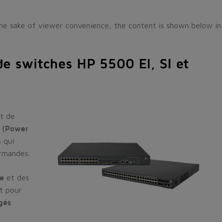
the sake of viewer convenience, the content is shown below in 
e switches HP 5500 EI, SI et
t de
E (Power
s qui
rmandes.
ue
et des
nt pour
gés
.