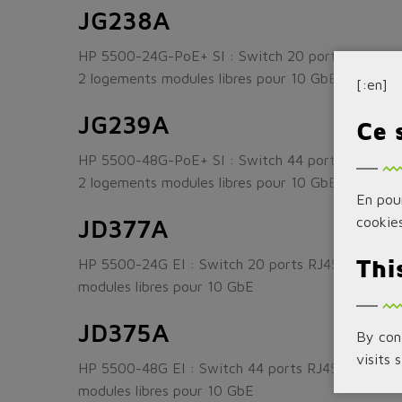
JG238A
HP 5500-24G-PoE+ SI : Switch 20 ports PoE+ RJ
2 logements modules libres pour 10 GbE
[:en]
JG239A
Ce 
HP 5500-48G-PoE+ SI : Switch 44 ports PoE+ RJ
2 logements modules libres pour 10 GbE
En pour
JD377A
cookies
Thi
HP 5500-24G EI : Switch 20 ports RJ45 10/100/1
modules libres pour 10 GbE
JD375A
By cont
visits 
HP 5500-48G EI : Switch 44 ports RJ45 10/100/1
modules libres pour 10 GbE