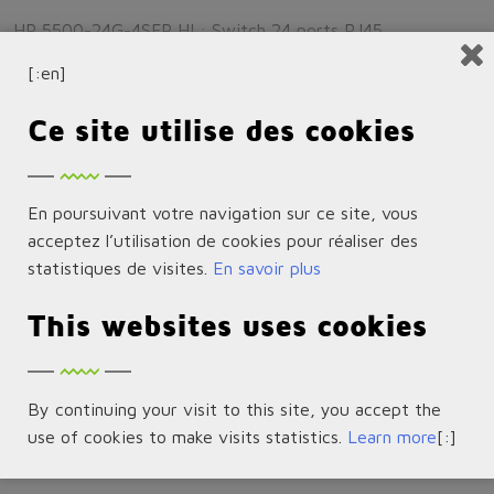
HP 5500-24G-4SFP HI : Switch 24 ports RJ45
10/100/1000 + 4 ports fixes SFP Gigabit + 2 logements
[:en]
modules libres 10 GbE + 2 logements alimentations vides +
2 SFP+
Ce site utilise des cookies
JG312A
HP 5500-48G-4SFP HI Switch 48 ports RJ45 10/100/1000
En poursuivant votre navigation sur ce site, vous
+ 4 ports fixes SFP Gigabit + 2 logements modules libres
acceptez l’utilisation de cookies pour réaliser des
10 GbE + 2 logements alimentations vides + 2 SFP+
statistiques de visites.
En savoir plus
JG541A
This websites uses cookies
HP 5500-24G-PoE+-4 SFP HI: Switch 24 ports
10/100/1000 PoE+, 4 ports SFP fixes, 2 ports SFP+ fixes,
By continuing your visit to this site, you accept the
2 logements modules libres, 2 emplacements pour
use of cookies to make visits statistics.
Learn more
[:]
alimentation electrique