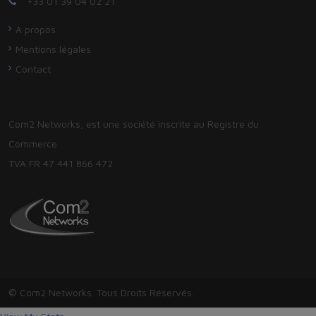
+33 01 39 04 02 21
A propos
Mentions légales
Contact
Com2 Networks, est une société inscrite au Registre du
Commerce
TVA FR 47 441 866 472
© Com2 Networks. Tous Droits Réservés.