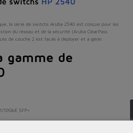
de switchs
HP 2540
que, la série de switchs Aruba 2540 est conçue pour les
estion du réseau et de la sécurité (Aruba ClearPass
ès de couche 2 est facile à déployer et à gérer.
la gamme de
0
s 1/10GbE SFP+