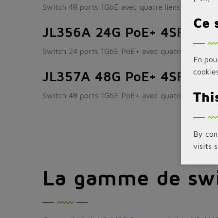
Switch 48 ports 1GbE avec quatre liens montant
Ce 
JL356A 24G PoE+ 4SFP+
Switch 24 ports 1GbE PoE+ avec quatre liens mo
En pour
cookies
JL357A 48G PoE+ 4SFP+
Thi
Switch 48 ports 1GbE PoE+ avec quatre liens mo
By cont
visits 
La gamme de swi