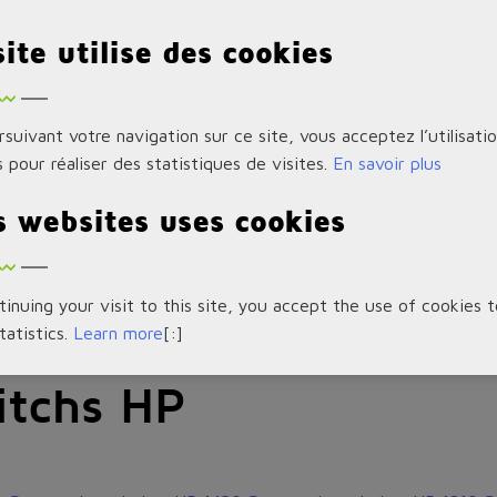
s 1/10GbE SFP+
site utilise des cookies
ntants 1/10GbE SFP+
suivant votre navigation sur ce site, vous acceptez l’utilisati
 pour réaliser des statistiques de visites.
En savoir plus
s websites uses cookies
ntants 1/10GbE SFP+
inuing your visit to this site, you accept the use of cookies 
statistics.
Learn more
[:]
tchs HP