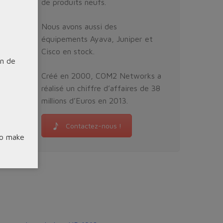
de produits neufs.
Nous avons aussi des
équipements Ayava, Juniper et
Cisco en stock.
on de
Créé en 2000, COM2 Networks a
réalisé un chiffre d’affaires de 38
millions d’Euros en 2013.
Contactez-nous !
to make