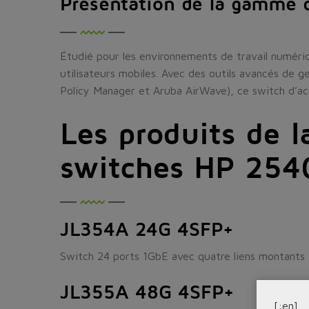
Présentation de la gamme 
Étudié pour les environnements de travail numéri
utilisateurs mobiles. Avec des outils avancés de g
Policy Manager et Aruba AirWave), ce switch d’acc
Les produits de 
switches HP 254
JL354A 24G 4SFP+
Switch 24 ports 1GbE avec quatre liens montant
JL355A 48G 4SFP+
[:en]