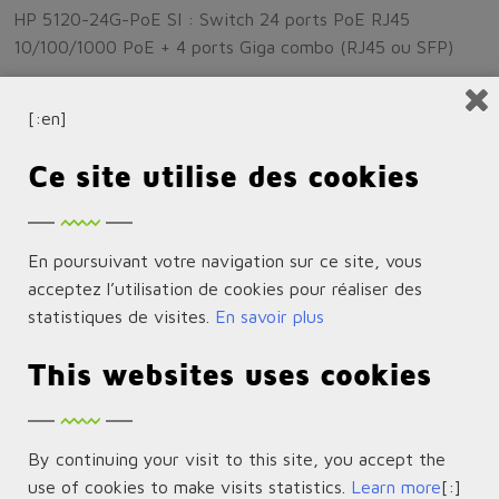
HP 5120-24G-PoE SI : Switch 24 ports PoE RJ45
10/100/1000 PoE + 4 ports Giga combo (RJ45 ou SFP)
JG091A 24G
[:en]
HP 5120-24G-HPoE SI : Switch 24 ports PoE+ RJ45
Ce site utilise des cookies
10/100/1000 + 4 ports Giga combo (RJ45 ou SFP)
JG236A 24G PoE+
En poursuivant votre navigation sur ce site, vous
HP 5120-24G-PoE+ EI w2slt : Switch 20 ports PoE+ RJ45
acceptez l’utilisation de cookies pour réaliser des
10/100/1000 + 4 ports Giga combo (RJ45 ou SFP) + 2
statistiques de visites.
En savoir plus
logements pour module 10 GbE
This websites uses cookies
JG237A 48G PoE+
HP 5120-48G-PoE+ EI w2slt : Switch PoE+ 44 ports RJ45
By continuing your visit to this site, you accept the
10/100/1000 + 4 ports Giga combo (RJ45 ou SFP) + 2
use of cookies to make visits statistics.
Learn more
[:]
logements pour module 10 GbE