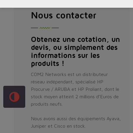
Nous contacter
Obtenez une cotation, un
devis, ou simplement des
informations sur les
produits !
COM2 Networks est un distributeur
réseau indépendant, spécialisé HP
Procurve / ARUBA et HP Proliant, dont le
stock moyen atteint 2 millions d’Euros de
produits neufs.
Nous avons aussi des équipements Ayava,
Juniper et Cisco en stock.