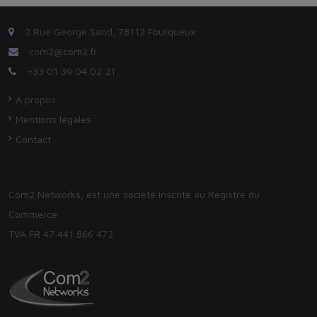
2 Rue George Sand, 78112 Fourqueux
com2@com2.fr
+33 01 39 04 02 21
A propos
Mentions légales
Contact
Com2 Networks, est une société inscrite au Registre du
Commerce
TVA FR 47 441 866 472