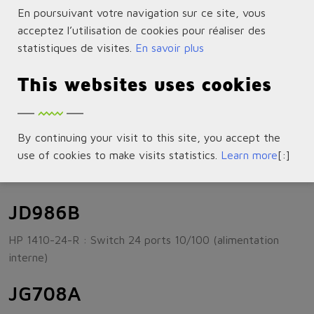
En poursuivant votre navigation sur ce site, vous
sans ventilateur, 802.3az économie d’énergie
acceptez l’utilisation de cookies pour réaliser des
J9664A
statistiques de visites.
En savoir plus
HP 1410-24-2G Switch giga de bureau : 24 ports RJ45
This websites uses cookies
10/100, plus 2 ports RJ45 10/100/1000
J9561A
By continuing your visit to this site, you accept the
use of cookies to make visits statistics.
Learn more
[:]
HP 1410-24G : Switch 22 ports RJ45 10/100/1000 + 2
ports double fonction RJ45 10/100/1000 ou SFP
JD986B
HP 1410-24-R : Switch 24 ports 10/100 (alimentation
interne)
JG708A